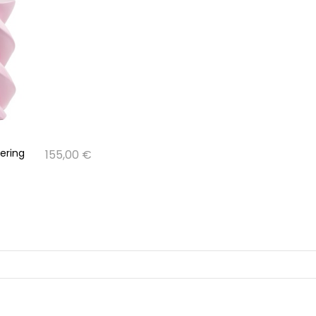
ering
155,00 €