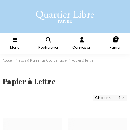
0
Menu
Rechercher
Connexion
Panier
Accueil
Blocs & Plannings Quartier Libre
Papier à Lettre
Papier à Lettre
Choisir
4