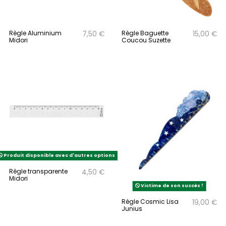
Règle Aluminium
Règle Baguette
7,50 €
15,00 €
Midori
Coucou Suzette
Produit disponible avec d'autres options
Règle transparente
4,50 €
Midori
Victime de son succès !
Règle Cosmic Lisa
19,00 €
Junius