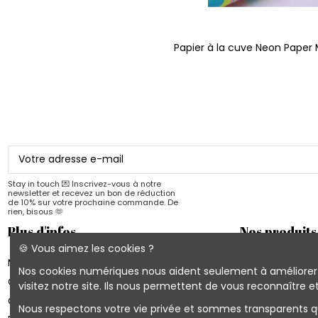
Papier à la cuve Neon Paper 
Stay in touch 💌 Inscrivez-vous à notre
newsletter et recevez un bon de réduction
de 10% sur votre prochaine commande. De
rien, bisous 🫶
Plus d'infos
Nos produits
🍪 Vous aimez les cookies ?
Mon compte
Les nouveautés 
Nos cookies numériques nous aident seulement à améliorer vo
Conditions d'utilisation
Cahiers Quartier
visitez notre site. Ils nous permettent de vous reconnaître
Contactez-nous
Blocs & Planning
Nous respectons votre vie privée et sommes transparents quan