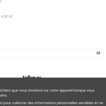
4,50 €
Follow us
ichiers que nous stockons sur votre appareil lorsque vous
oins.
Newsletter
es pour collecter des informations personnelles sensibles et ne