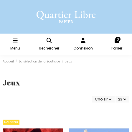
0
Menu
Rechercher
Connexion
Panier
Accueil
La sélection de la Boutique
Jeux
Jeux
Choisir
23
Nouveau