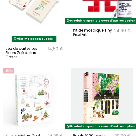
Produit disponible avec d'autres option
Kit de mosaïque Tiny
24,90 €
Pixel Art
Victime de son succès !
Jeu de cartes Les
14,50 €
Fleurs Zoé de las
Cases
-50%
Produit disponible avec d'autres option
Kit de peinture Tout
Puzzle 1000 pièces