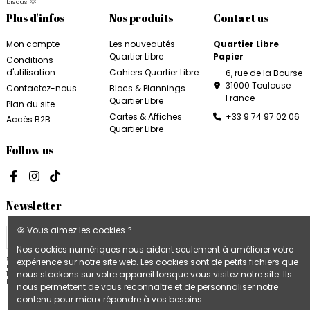
bisous 🫶
Plus d'infos
Nos produits
Contact us
Mon compte
Les nouveautés
Quartier Libre
Quartier Libre
Papier
Conditions
d'utilisation
Cahiers Quartier Libre
6, rue de la Bourse
31000 Toulouse
Contactez-nous
Blocs & Plannings
France
Quartier Libre
Plan du site
Cartes & Affiches
+33 9 74 97 02 06
Accès B2B
Quartier Libre
Follow us
Newsletter
🍪 Vous aimez les cookies ?
Nos cookies numériques nous aident seulement à améliorer votre
Stay in touch 💌 Inscrivez-vous à notre
expérience sur notre site web. Les cookies sont de petits fichiers que
newsletter et recevez un bon de réduction de
nous stockons sur votre appareil lorsque vous visitez notre site. Ils
10% sur votre prochaine commande. De rien,
bisous 🫶
nous permettent de vous reconnaître et de personnaliser notre
contenu pour mieux répondre à vos besoins.