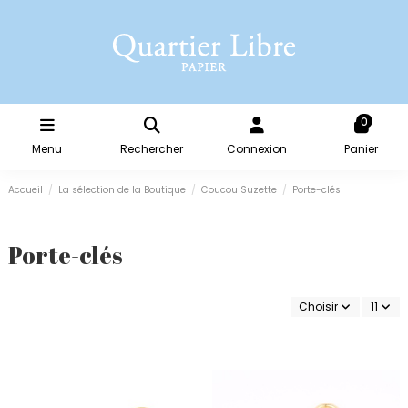
0
Menu
Rechercher
Connexion
Panier
Accueil
La sélection de la Boutique
Coucou Suzette
Porte-clés
Porte-clés
Choisir
11