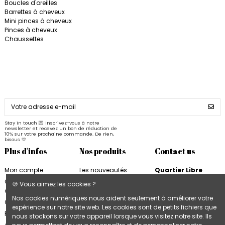
Boucles d'oreilles
Barrettes à cheveux
Mini pinces à cheveux
Pinces à cheveux
Chaussettes
Stay in touch 💌 Inscrivez-vous à notre
newsletter et recevez un bon de réduction de
10% sur votre prochaine commande. De rien,
bisous 🫶
Plus d'infos
Nos produits
Contact us
Mon compte
Les nouveautés
Quartier Libre
Quartier Libre
Papier
Conditions
🍪 Vous aimez les cookies ?
d'utilisation
Cahiers Quartier Libre
6, rue de la Bourse
Nos cookies numériques nous aident seulement à améliorer votre
31000 Toulouse
Contactez-nous
Blocs & Plannings
expérience sur notre site web. Les cookies sont de petits fichiers que
France
Quartier Libre
Plan du site
nous stockons sur votre appareil lorsque vous visitez notre site. Ils
Cartes & Affiches
+33 9 74 97 02 06
Accès B2B