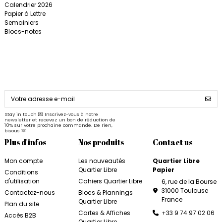
Calendrier 2026
Papier à Lettre
Semainiers
Blocs-notes
Stay in touch 💌 Inscrivez-vous à notre
newsletter et recevez un bon de réduction de
10% sur votre prochaine commande. De rien,
bisous 🫶
Plus d'infos
Nos produits
Contact us
Mon compte
Les nouveautés
Quartier Libre
Quartier Libre
Papier
Conditions
d'utilisation
Cahiers Quartier Libre
6, rue de la Bourse
31000 Toulouse
Contactez-nous
Blocs & Plannings
France
Quartier Libre
Plan du site
Cartes & Affiches
+33 9 74 97 02 06
Accès B2B
Quartier Libre