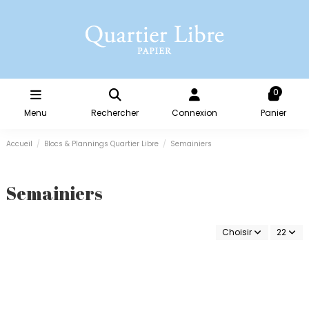
0
Menu
Rechercher
Connexion
Panier
Accueil
Blocs & Plannings Quartier Libre
Semainiers
Semainiers
Choisir
22