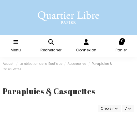
0
Menu
Rechercher
Connexion
Panier
Accueil
La sélection de la Boutique
Accessoires
Parapluies &
Casquettes
Parapluies & Casquettes
Choisir
7