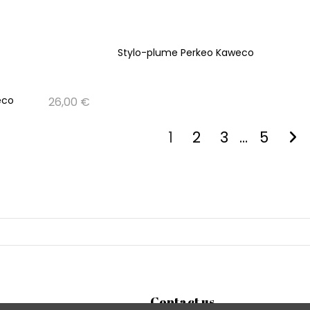
Stylo-plume Perkeo Kaweco
eco
26,00 €
1
2
3
…
5
Contact us