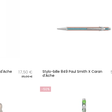
 d'Ache
Stylo-bille 849 Paul Smith X Caran
17,50 €
d’Ache
35,00 €
-50%