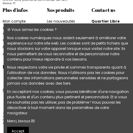
bisous 🫶
Plus d'infos
Nos produits
Contact us
Mon compte
Les nouveautés
Quartier Libre
Quartier Libre
Papier
Conditions
🍪 Vous aimez les cookies ?
d'utilisation
Cahiers Quartier Libre
6, rue de la Bourse
Nos cookies numériques nous aident seulement à améliorer votre
31000 Toulouse
Contactez-nous
Blocs & Plannings
expérience sur notre site web. Les cookies sont de petits fichiers que
France
Quartier Libre
Plan du site
nous stockons sur votre appareil lorsque vous visitez notre site. Ils
Cartes & Affiches
+33 9 74 97 02 06
nous permettent de vous reconnaître et de personnaliser notre
Accès B2B
Quartier Libre
contenu pour mieux répondre à vos besoins.
Follow us
Nous respectons votre vie privée et sommes transparents quant à
l'utilisation de vos données. Nous n'utilisons pas les cookies pour
collecter des informations personnelles sensibles et ne partageons
jamais vos données avec des tiers.
Newsletter
En acceptant nos cookies, vous pouvez bénéficier d'une navigation
plus fluide et d'un contenu plus pertinent et personnalisé. Et si vous
ne souhaitez pas les utiliser, pas de problème ! Vous pouvez les
désactiver à tout moment dans les paramètres de votre
navigateur.
Stay in touch 💌 Inscrivez-vous à notre
newsletter et recevez un bon de réduction de
10% sur votre prochaine commande. De rien,
Merci, bisous 💌
bisous 🫶
Accept