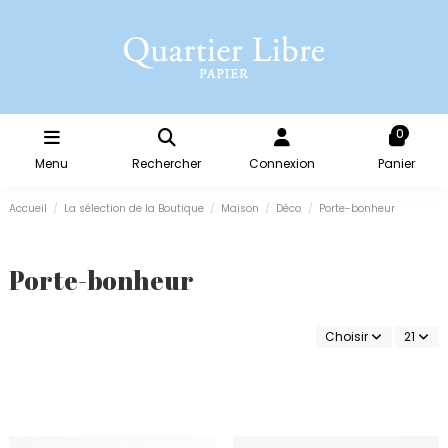
0
Menu
Rechercher
Connexion
Panier
Accueil
La sélection de la Boutique
Maison
Déco
Porte-bonheur
Porte-bonheur
Choisir
21