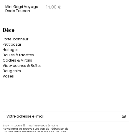
Mini Grigri Voyage
14,00 €
Dodo Toucan
Déco
Porte-bonheur
Petit bazar
Horloges
Boules à facettes
Cadres & Miroirs
Vide-poches & Boîtes
Bougeoirs
Vases
Stay in touch 💌 Inscrivez-vous à notre
newsletter et recevez un bon de réduction de
10% sur votre prochaine commande. De rien,