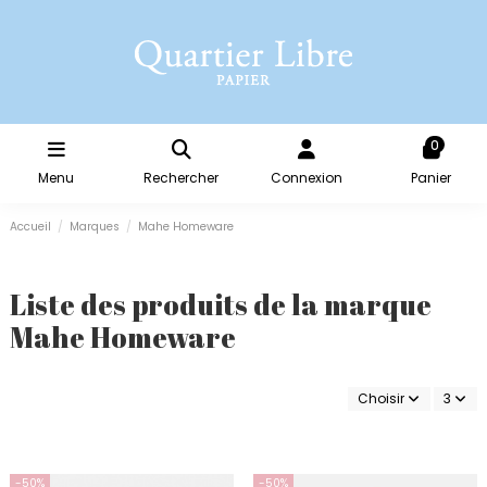
0
Menu
Rechercher
Connexion
Panier
Accueil
Marques
Mahe Homeware
Liste des produits de la marque
Mahe Homeware
Choisir
3
-50%
-50%