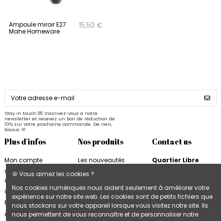
Ampoule miroir E27
15,50 €
Mahe Homeware
Stay in touch 💌 Inscrivez-vous à notre
newsletter et recevez un bon de réduction de
10% sur votre prochaine commande. De rien,
bisous 🫶
Plus d'infos
Nos produits
Contact us
Mon compte
Les nouveautés
Quartier Libre
Quartier Libre
Papier
Conditions
🍪 Vous aimez les cookies ?
d'utilisation
Cahiers Quartier Libre
6, rue de la Bourse
Nos cookies numériques nous aident seulement à améliorer votre
31000 Toulouse
Contactez-nous
Blocs & Plannings
expérience sur notre site web. Les cookies sont de petits fichiers que
France
Quartier Libre
Plan du site
nous stockons sur votre appareil lorsque vous visitez notre site. Ils
Cartes & Affiches
+33 9 74 97 02 06
Accès B2B
nous permettent de vous reconnaître et de personnaliser notre
Quartier Libre