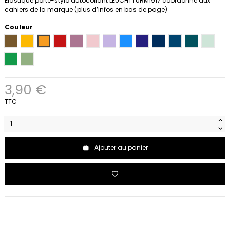
Élastique porte-stylo autocollant LEUCHTTURM1917 coordonné aux
cahiers de la marque (plus d’infos en bas de page)
Couleur
Spice brown
Sunflower
Rising Sun
Cherry
Dusty rose
Powder
Lilas
Sky
Ink
Bleu marine
Indigo
Pacific Gree
Mint G
Spring leaf
Sauge
3,90 €
TTC
Ajouter au panier