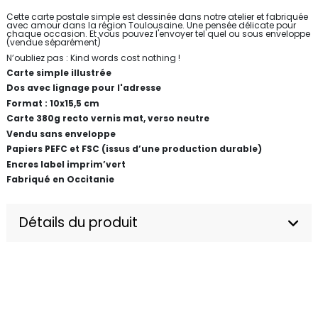
Cette carte postale simple est dessinée dans notre atelier et fabriquée
avec amour dans la région Toulousaine. Une pensée délicate pour
chaque occasion. Et vous pouvez l'envoyer tel quel ou sous enveloppe
(vendue séparément)
N’oubliez pas : Kind words cost nothing !
Carte simple illustrée
Dos avec lignage pour l'adresse
Format : 10x15,5 cm
Carte 380g recto vernis mat, verso neutre
Vendu sans enveloppe
Papiers PEFC et FSC (issus d’une production durable)
Encres label imprim’vert
Fabriqué en Occitanie
Détails du produit