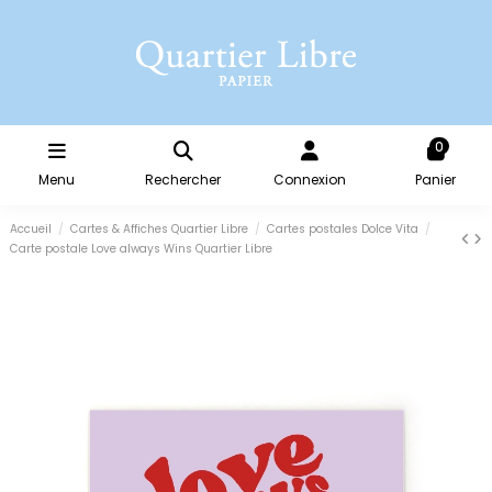
0
Menu
Rechercher
Connexion
Panier
Accueil
Cartes & Affiches Quartier Libre
Cartes postales Dolce Vita
Carte postale Love always Wins Quartier Libre