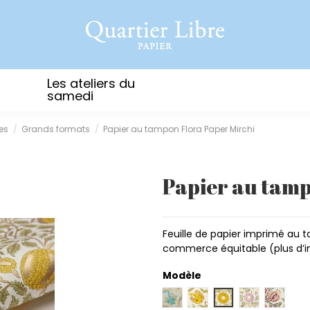
Les ateliers du
samedi
es
Grands formats
Papier au tampon Flora Paper Mirchi
Papier au tamp
Feuille de papier imprimé au t
commerce équitable (plus d’i
Modèle
Iris turquoise
Iris sunshine
Marigold sunshine
Marigold blu
Pomegr