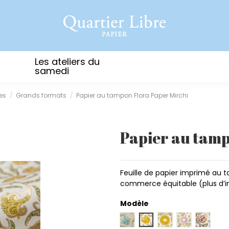
Les ateliers du
samedi
es
Grands formats
Papier au tampon Flora Paper Mirchi
Papier au tamp
Feuille de papier imprimé au t
commerce équitable (plus d’i
Modèle
Iris turquoise
Iris sunshine
Marigold sunshine
Marigold blu
Pomegr