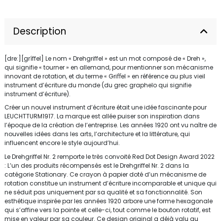
Description
[dreː][gríffel] Le nom « Drehgriffel » est un mot composé de « Dreh »,
qui signifie « tourner » en allemand, pour mentionner son mécanisme
innovant de rotation, et du terme « Griﬀel » en référence au plus vieil
instrument d’écriture du monde (du grec grapheĩo qui signifie
instrument d’écriture).
Créer un nouvel instrument d’écriture était une idée fascinante pour
LEUCHTTURM1917. La marque est allée puiser son inspiration dans
l’époque de la création de l’entreprise. Les années 1920 ont vu naître de
nouvelles idées dans les arts, l’architecture et la littérature, qui
influencent encore le style aujourd’hui.
Le Drehgriffel Nr. 2 remporte le très convoité Red Dot Design Award 2022
: L’un des produits récompensés est le Drehgriffel Nr. 2 dans la
catégorie Stationary. Ce crayon à papier doté d’un mécanisme de
rotation constitue un instrument d’écriture incomparable et unique qui
ne séduit pas uniquement par sa qualité et sa fonctionnalité. Son
esthétique inspirée par les années 1920 arbore une forme hexagonale
qui s’affine vers la pointe et celle-ci, tout comme le bouton rotatif, est
mise en valeur par sa couleur. Ce design original a déjà valu au