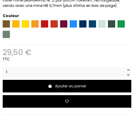
Porte-mine DREHGRIFFEL Nr. 2, par LEUCHTTURM1917, rechargeable,
vendu avec une mine HB 0,7mm (plus d'infos en bas de page)
Couleur
Spice brown
Sunflower
Jaune
Rising Sun
Cherry
Fox Red
Port Red
Sky
Bleu marine
Indigo
Mint Green
Vert sapin
Spring 
Olive
29,50 €
TTC
Ajouter au panier