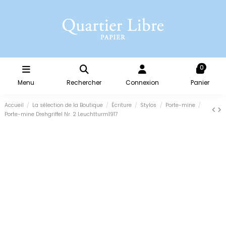
0
Menu
Rechercher
Connexion
Panier
Accueil
La sélection de la Boutique
Écriture
Stylos
Porte-mine
Porte-mine Drehgriffel Nr. 2 Leuchtturm1917