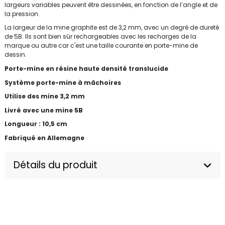
largeurs variables peuvent être dessinées, en fonction de l’angle et de
la pression.
La largeur de la mine graphite est de 3,2 mm, avec un degré de dureté
de 5B. Ils sont bien sûr rechargeables avec les recharges de la
marque ou autre car c'est une taille courante en porte-mine de
dessin.
Porte-mine en résine haute densité translucide
Système porte-mine à
mâchoires
Utilise des mine 3,2 mm
Livré avec une mine 5B
Longueur : 10,5 cm
Fabriqué en Allemagne
Détails du produit