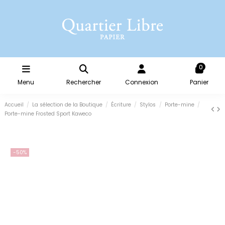
0
Menu
Rechercher
Connexion
Panier
Accueil
La sélection de la Boutique
Écriture
Stylos
Porte-mine
Porte-mine Frosted Sport Kaweco
-50%