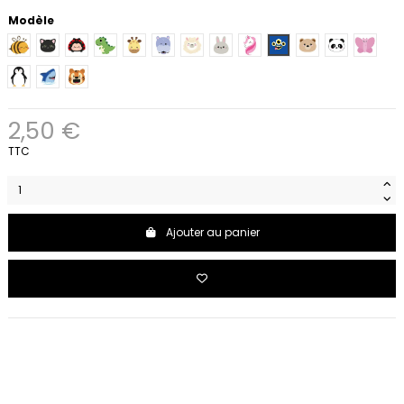
Modèle
Abeille
Chat
Coccinelle
Dinosaure
Girafe
Hippopotame
Lama
Lapin
Licorne
Monstre
Ours
Panda
Papillo
Pingouin
Requin
Tigre
2,50 €
TTC
Ajouter au panier