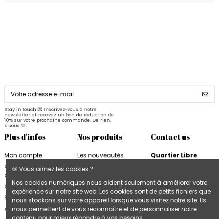
Stay in touch 💌 Inscrivez-vous à notre
newsletter et recevez un bon de réduction de
10% sur votre prochaine commande. De rien,
bisous 🫶
Plus d'infos
Nos produits
Contact us
Mon compte
Les nouveautés
Quartier Libre
Quartier Libre
Papier
Conditions
🍪 Vous aimez les cookies ?
d'utilisation
Cahiers Quartier Libre
6, rue de la Bourse
Nos cookies numériques nous aident seulement à améliorer votre
31000 Toulouse
Contactez-nous
Blocs & Plannings
expérience sur notre site web. Les cookies sont de petits fichiers que
France
Quartier Libre
Plan du site
nous stockons sur votre appareil lorsque vous visitez notre site. Ils
Cartes & Affiches
+33 9 74 97 02 06
Accès B2B
nous permettent de vous reconnaître et de personnaliser notre
Quartier Libre
contenu pour mieux répondre à vos besoins.