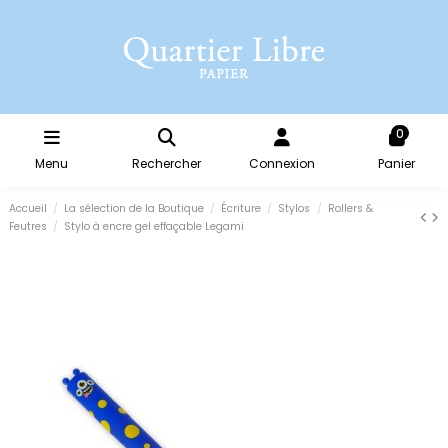
0
Menu
Rechercher
Connexion
Panier
Accueil
La sélection de la Boutique
Écriture
Stylos
Rollers &
Feutres
Stylo à encre gel effaçable Legami