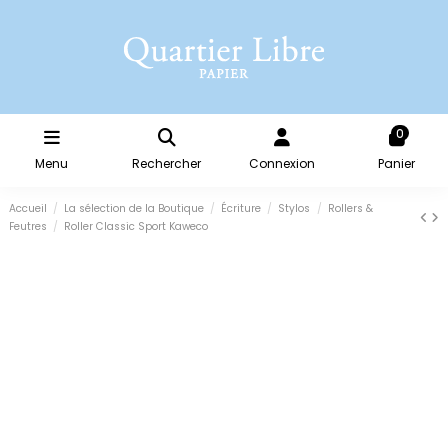
0
Menu
Rechercher
Connexion
Panier
Accueil
La sélection de la Boutique
Écriture
Stylos
Rollers &
Feutres
Roller Classic Sport Kaweco