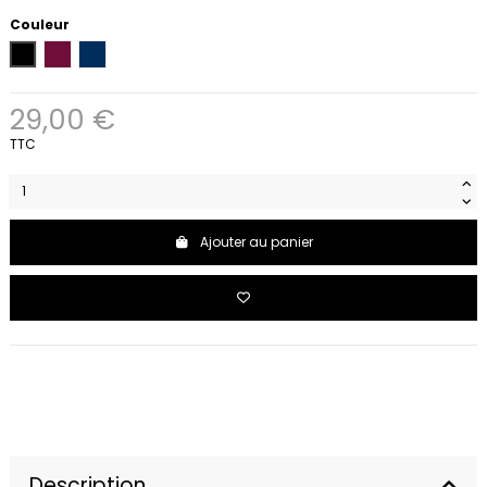
Couleur
Noir
Port Red
Bleu marine
29,00 €
TTC
Ajouter au panier
Description