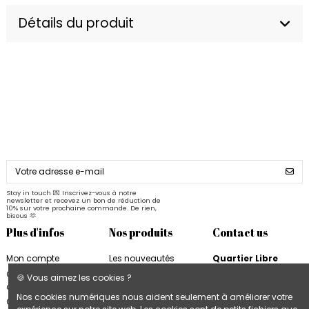
Détails du produit
Stay in touch 💌 Inscrivez-vous à notre
newsletter et recevez un bon de réduction de
10% sur votre prochaine commande. De rien,
bisous 🫶
Plus d'infos
Nos produits
Contact us
Mon compte
Les nouveautés
Quartier Libre
Quartier Libre
Papier
Conditions
🍪 Vous aimez les cookies ?
d'utilisation
Cahiers Quartier Libre
6, rue de la Bourse
Nos cookies numériques nous aident seulement à améliorer votre
31000 Toulouse
Contactez-nous
Blocs & Plannings