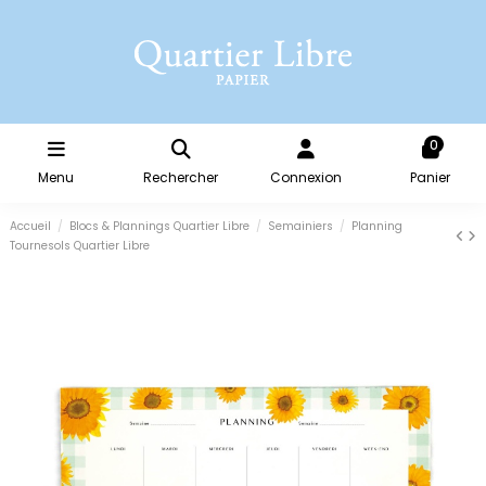
0
Menu
Rechercher
Connexion
Panier
Accueil
Blocs & Plannings Quartier Libre
Semainiers
Planning
Tournesols Quartier Libre