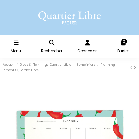
0
Menu
Rechercher
Connexion
Panier
Accueil
Blocs & Plannings Quartier Libre
Semainiers
Planning
Piments Quartier Libre