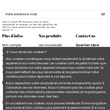
Stay in touch 💌 Inscrivez-vous à notre
newsletter et recevez un bon de réduction de
10% sur votre prochaine commande. De rien,
bisous 🫶
Plus d'infos
Nos produits
Contact us
Mon compte
Les nouveautés
Quartier Libre
Quartier Libre
Papier
Conditions
🍪 Vous aimez les cookies ?
d'utilisation
Cahiers Quartier Libre
6, rue de la Bourse
Nos cookies numériques nous aident seulement à améliorer votre
31000 Toulouse
Contactez-nous
Blocs & Plannings
expérience sur notre site web. Les cookies sont de petits fichiers que
France
Quartier Libre
Plan du site
nous stockons sur votre appareil lorsque vous visitez notre site. Ils
Cartes & Affiches
+33 9 74 97 02 06
Accès B2B
nous permettent de vous reconnaître et de personnaliser notre
Quartier Libre
contenu pour mieux répondre à vos besoins.
Follow us
Nous respectons votre vie privée et sommes transparents quant à
l'utilisation de vos données. Nous n'utilisons pas les cookies pour
collecter des informations personnelles sensibles et ne partageons
jamais vos données avec des tiers.
Newsletter
En acceptant nos cookies, vous pouvez bénéficier d'une navigation
plus fluide et d'un contenu plus pertinent et personnalisé. Et si vous