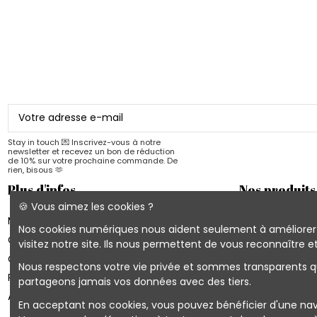
Stay in touch 💌 Inscrivez-vous à notre
newsletter et recevez un bon de réduction
de 10% sur votre prochaine commande. De
rien, bisous 🫶
Plus d'infos
Nos produits
🍪 Vous aimez les cookies ?
Mon compte
Les nouveautés 
Nos cookies numériques nous aident seulement à améliorer vo
Conditions d'utilisation
Cahiers Quartier
visitez notre site. Ils nous permettent de vous reconnaître
Contactez-nous
Blocs & Planning
Nous respectons votre vie privée et sommes transparents quan
Plan du site
Cartes & Affich
partageons jamais vos données avec des tiers.
Accès B2B
En acceptant nos cookies, vous pouvez bénéficier d'une naviga