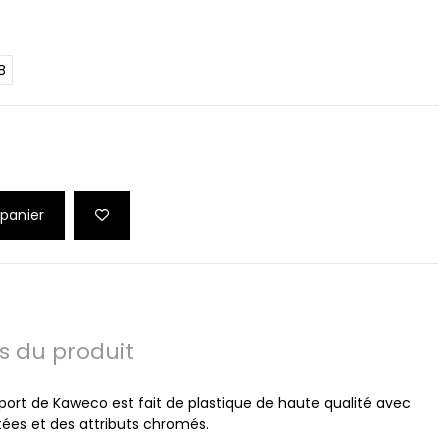
B
 panier
ls du produit
Sport de Kaweco est fait de plastique de haute qualité avec
itées et des attributs chromés.