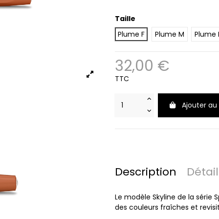
Taille
Plume F
Plume M
Plume 
32,00 €
TTC
Ajouter au
Description
Détai
Le modèle Skyline de la série 
des couleurs fraîches et revis