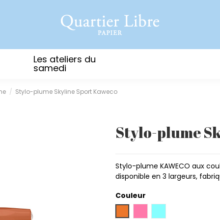
Les ateliers du
samedi
me
Stylo-plume Skyline Sport Kaweco
Stylo-plume Sk
Stylo-plume KAWECO aux couleu
disponible en 3 largeurs, fabr
Couleur
Orange brulé
Rose
Turquoise