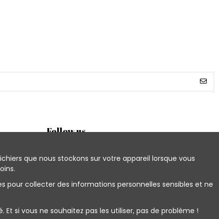
Follow us
ichiers que nous stockons sur votre appareil lorsque vous
oins.
Newsletter
es pour collecter des informations personnelles sensibles et ne
Et si vous ne souhaitez pas les utiliser, pas de problème !