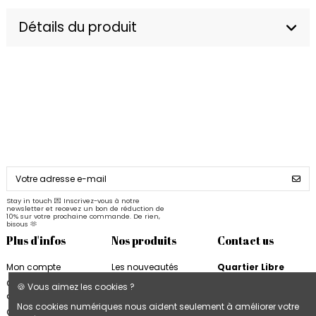
Détails du produit
Stay in touch 💌 Inscrivez-vous à notre
newsletter et recevez un bon de réduction de
10% sur votre prochaine commande. De rien,
bisous 🫶
Plus d'infos
Nos produits
Contact us
Mon compte
Les nouveautés
Quartier Libre
Quartier Libre
Papier
Conditions
🍪 Vous aimez les cookies ?
d'utilisation
Cahiers Quartier Libre
6, rue de la Bourse
Nos cookies numériques nous aident seulement à améliorer votre
31000 Toulouse
Contactez-nous
Blocs & Plannings