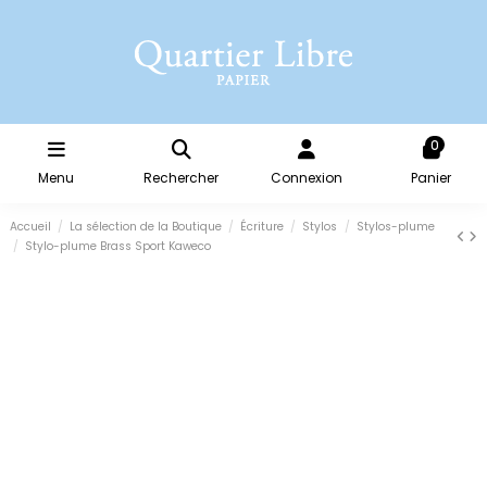
0
Menu
Rechercher
Connexion
Panier
Accueil
La sélection de la Boutique
Écriture
Stylos
Stylos-plume
Stylo-plume Brass Sport Kaweco