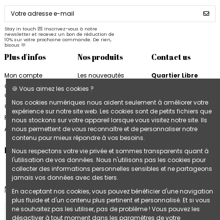
Stay in touch 💌 Inscrivez-vous à notre
newsletter et recevez un bon de réduction de
10% sur votre prochaine commande. De rien,
bisous 🫶
Plus d'infos
Nos produits
Contact us
Mon compte
Les nouveautés
Quartier Libre
Quartier Libre
Papier
Conditions
🍪 Vous aimez les cookies ?
d'utilisation
Cahiers Quartier Libre
6, rue de la Bourse
Nos cookies numériques nous aident seulement à améliorer votre
31000 Toulouse
Contactez-nous
Blocs & Plannings
expérience sur notre site web. Les cookies sont de petits fichiers que
France
Quartier Libre
Plan du site
nous stockons sur votre appareil lorsque vous visitez notre site. Ils
Cartes & Affiches
+33 9 74 97 02 06
nous permettent de vous reconnaître et de personnaliser notre
Accès B2B
Quartier Libre
contenu pour mieux répondre à vos besoins.
Follow us
Nous respectons votre vie privée et sommes transparents quant à
l'utilisation de vos données. Nous n'utilisons pas les cookies pour
collecter des informations personnelles sensibles et ne partageons
jamais vos données avec des tiers.
Newsletter
En acceptant nos cookies, vous pouvez bénéficier d'une navigation
plus fluide et d'un contenu plus pertinent et personnalisé. Et si vous
ne souhaitez pas les utiliser, pas de problème ! Vous pouvez les
désactiver à tout moment dans les paramètres de votre