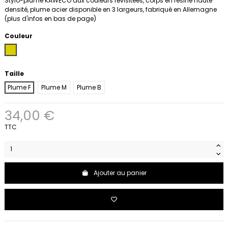
Stylo-plume KAWECO aux couleurs revisitées, corps en résine haute
densité, plume acier disponible en 3 largeurs, fabriqué en Allemagne
(plus d'infos en bas de page)
Couleur
Caramel
Taille
Plume F
Plume M
Plume B
34,00 €
TTC
Ajouter au panier