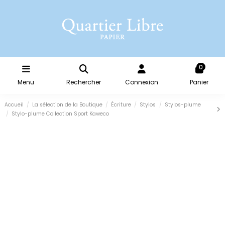
0
Menu
Rechercher
Connexion
Panier
Accueil
La sélection de la Boutique
Écriture
Stylos
Stylos-plume
Stylo-plume Collection Sport Kaweco