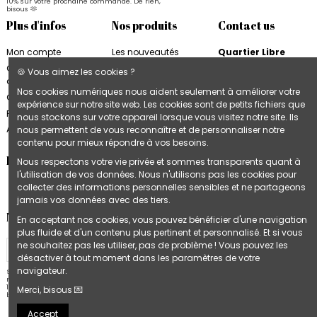
10% sur votre prochaine commande. De rien,
bisous 🫶
Plus d'infos
Nos produits
Contact us
Mon compte
Les nouveautés
Quartier Libre
Quartier Libre
Papier
Conditions
🍪 Vous aimez les cookies ?
d'utilisation
Cahiers Quartier Libre
6, rue de la Bourse
Nos cookies numériques nous aident seulement à améliorer votre
31000 Toulouse
Contactez-nous
Blocs & Plannings
expérience sur notre site web. Les cookies sont de petits fichiers que
France
Quartier Libre
Plan du site
nous stockons sur votre appareil lorsque vous visitez notre site. Ils
Cartes & Affiches
+33 9 74 97 02 06
Accès B2B
nous permettent de vous reconnaître et de personnaliser notre
Quartier Libre
contenu pour mieux répondre à vos besoins.
Follow us
Nous respectons votre vie privée et sommes transparents quant à
l'utilisation de vos données. Nous n'utilisons pas les cookies pour
collecter des informations personnelles sensibles et ne partageons
jamais vos données avec des tiers.
Newsletter
En acceptant nos cookies, vous pouvez bénéficier d'une navigation
plus fluide et d'un contenu plus pertinent et personnalisé. Et si vous
ne souhaitez pas les utiliser, pas de problème ! Vous pouvez les
désactiver à tout moment dans les paramètres de votre
navigateur.
Stay in touch 💌 Inscrivez-vous à notre
newsletter et recevez un bon de réduction de
10% sur votre prochaine commande. De rien,
Merci, bisous 💌
bisous 🫶
Accept