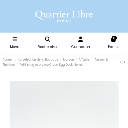
0
Menu
Rechercher
Connexion
Panier
Accueil
La sélection de la Boutique
Maison
À Table
Tasses &
Théières
Petit mug espresso Cloud Egg Back Home