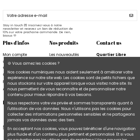
Stay in touch 💌 Inscrivez-vous à notre
newsletter et recevez un bon de réduction de
10% sur votre prochaine commande. De rien,
bisous 🫶
Plus d'infos
Nos produits
Contact us
Mon compte
Les nouveautés
Quartier Libre
Quartier Libre
Papier
Conditions
🍪 Vous aimez les cookies ?
d'utilisation
Cahiers Quartier Libre
6, rue de la Bourse
Nos cookies numériques nous aident seulement à améliorer votre
31000 Toulouse
Contactez-nous
Blocs & Plannings
expérience sur notre site web. Les cookies sont de petits fichiers que
France
Quartier Libre
Plan du site
nous stockons sur votre appareil lorsque vous visitez notre site. Ils
Cartes & Affiches
+33 9 74 97 02 06
Accès B2B
nous permettent de vous reconnaître et de personnaliser notre
Quartier Libre
contenu pour mieux répondre à vos besoins.
Follow us
Nous respectons votre vie privée et sommes transparents quant à
l'utilisation de vos données. Nous n'utilisons pas les cookies pour
collecter des informations personnelles sensibles et ne partageons
jamais vos données avec des tiers.
Newsletter
En acceptant nos cookies, vous pouvez bénéficier d'une navigation
plus fluide et d'un contenu plus pertinent et personnalisé. Et si vous
ne souhaitez pas les utiliser, pas de problème ! Vous pouvez les