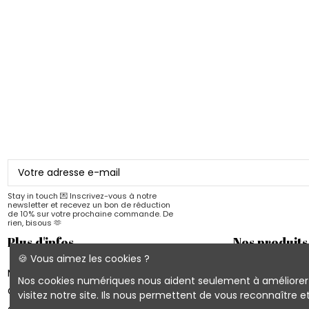
Stay in touch 💌 Inscrivez-vous à notre
newsletter et recevez un bon de réduction
de 10% sur votre prochaine commande. De
rien, bisous 🫶
Plus d'infos
Nos produits
🍪 Vous aimez les cookies ?
Mon compte
Les nouveautés 
Nos cookies numériques nous aident seulement à améliorer vo
Conditions d'utilisation
Cahiers Quartier
visitez notre site. Ils nous permettent de vous reconnaître