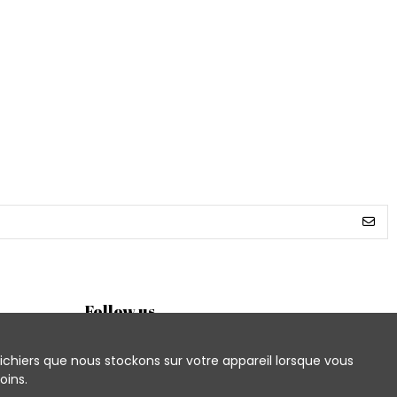
Follow us
ichiers que nous stockons sur votre appareil lorsque vous
oins.
Newsletter