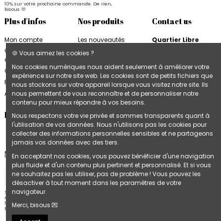
10% sur votre prochaine commande. De rien,
bisous 🫶
Plus d'infos
Nos produits
Contact us
Mon compte
Les nouveautés
Quartier Libre
Quartier Libre
Papier
Conditions
🍪 Vous aimez les cookies ?
d'utilisation
Cahiers Quartier Libre
6, rue de la Bourse
Nos cookies numériques nous aident seulement à améliorer votre
31000 Toulouse
Contactez-nous
Blocs & Plannings
expérience sur notre site web. Les cookies sont de petits fichiers que
France
Quartier Libre
Plan du site
nous stockons sur votre appareil lorsque vous visitez notre site. Ils
Cartes & Affiches
+33 9 74 97 02 06
nous permettent de vous reconnaître et de personnaliser notre
Accès B2B
Quartier Libre
contenu pour mieux répondre à vos besoins.
Follow us
Nous respectons votre vie privée et sommes transparents quant à
l'utilisation de vos données. Nous n'utilisons pas les cookies pour
collecter des informations personnelles sensibles et ne partageons
jamais vos données avec des tiers.
Newsletter
En acceptant nos cookies, vous pouvez bénéficier d'une navigation
plus fluide et d'un contenu plus pertinent et personnalisé. Et si vous
ne souhaitez pas les utiliser, pas de problème ! Vous pouvez les
désactiver à tout moment dans les paramètres de votre
navigateur.
Stay in touch 💌 Inscrivez-vous à notre
newsletter et recevez un bon de réduction de
10% sur votre prochaine commande. De rien,
Merci, bisous 💌
bisous 🫶