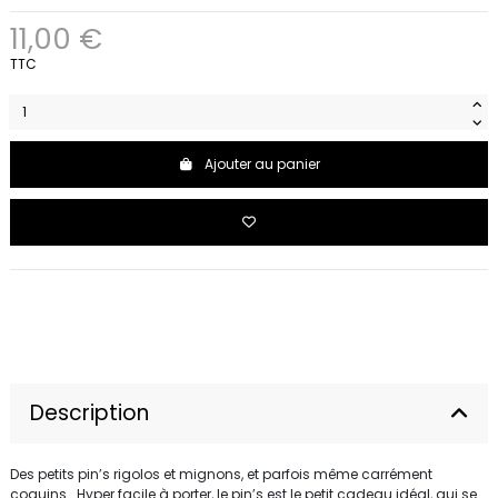
11,00 €
TTC
Ajouter au panier
Description
Des petits pin’s rigolos et mignons, et parfois même carrément
coquins… Hyper facile à porter, le pin’s est le petit cadeau idéal, qui se