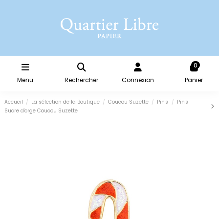
0
Menu
Rechercher
Connexion
Panier
Accueil
La sélection de la Boutique
Coucou Suzette
Pin's
Pin's
Sucre d'orge Coucou Suzette