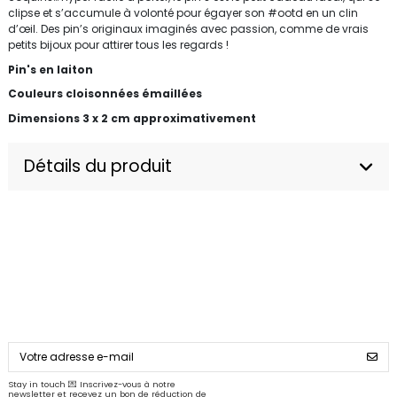
clipse et s’accumule à volonté pour égayer son #ootd en un clin
d’œil. Des pin’s originaux imaginés avec passion, comme de vrais
petits bijoux pour attirer tous les regards !
Pin's en laiton
Couleurs cloisonnées émaillées
Dimensions 3 x 2 cm approximativement
Détails du produit
Stay in touch 💌 Inscrivez-vous à notre
newsletter et recevez un bon de réduction de