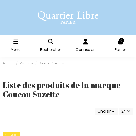
0
Menu
Rechercher
Connexion
Panier
Accueil
Marques
Coucou Suzette
Liste des produits de la marque
Coucou Suzette
Choisir
24
Nouveau