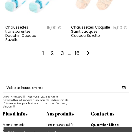
Chaussettes
Chaussettes Coquille
15,00 €
15,00 €
transparentes
Saint Jacques
Dauphin Coucou
Coucou Suzette
Suzette
1
2
3
…
16
Stay in touch 💌 Inscrivez-vous à notre
newsletter et recevez un bon de réduction de
10% sur votre prochaine commande. De rien,
bisous 🫶
Plus d'infos
Nos produits
Contact us
Mon compte
Les nouveautés
Quartier Libre
Quartier Libre
Papier
Conditions