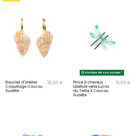
Victime de son succès !
Boucles d'oreilles
Pince à cheveux
35,00 €
15,00 €
Coquillage Coucou
Libellule verte Lucas
Suzette
du Tertre X Coucou
Suzette