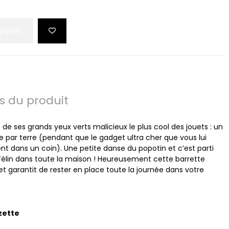
 panier
ls du produit
 de ses grands yeux verts malicieux le plus cool des jouets : un
e par terre (pendant que le gadget ultra cher que vous lui
t dans un coin). Une petite danse du popotin et c’est parti
 félin dans toute la maison ! Heureusement cette barrette
 et garantit de rester en place toute la journée dans votre
zette