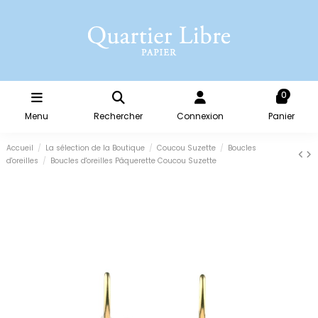
0
Menu
Rechercher
Connexion
Panier
Accueil
La sélection de la Boutique
Coucou Suzette
Boucles
d'oreilles
Boucles d'oreilles Pâquerette Coucou Suzette