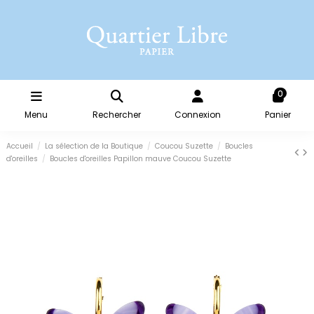
0
Menu
Rechercher
Connexion
Panier
Accueil
La sélection de la Boutique
Coucou Suzette
Boucles
d'oreilles
Boucles d'oreilles Papillon mauve Coucou Suzette