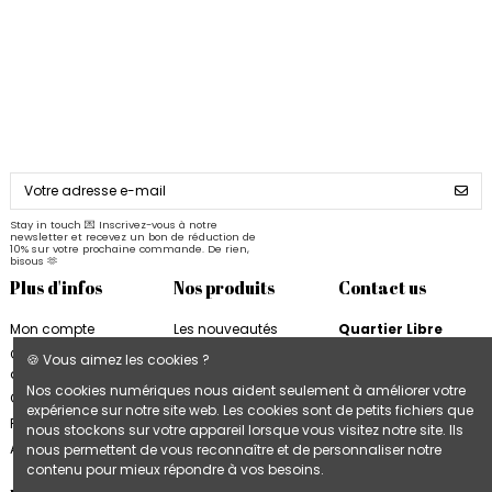
Stay in touch 💌 Inscrivez-vous à notre
newsletter et recevez un bon de réduction de
10% sur votre prochaine commande. De rien,
bisous 🫶
Plus d'infos
Nos produits
Contact us
Mon compte
Les nouveautés
Quartier Libre
Quartier Libre
Papier
Conditions
🍪 Vous aimez les cookies ?
d'utilisation
Cahiers Quartier Libre
6, rue de la Bourse
Nos cookies numériques nous aident seulement à améliorer votre
31000 Toulouse
Contactez-nous
Blocs & Plannings
expérience sur notre site web. Les cookies sont de petits fichiers que
France
Quartier Libre
Plan du site
nous stockons sur votre appareil lorsque vous visitez notre site. Ils
Cartes & Affiches
+33 9 74 97 02 06
Accès B2B
nous permettent de vous reconnaître et de personnaliser notre
Quartier Libre
contenu pour mieux répondre à vos besoins.